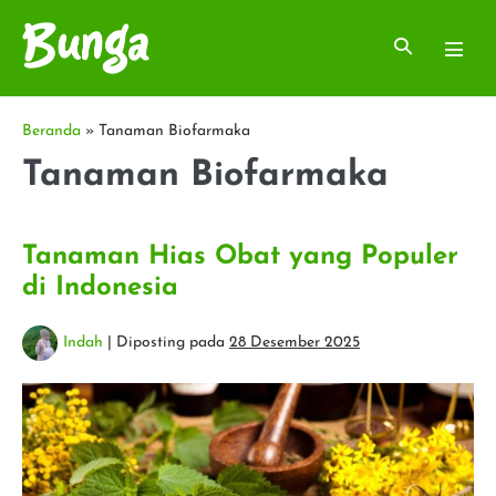
Lompat
ke
Toggle
Toggl
konten
Pencarian
Menu
Beranda
»
Tanaman Biofarmaka
Tanaman Biofarmaka
Tanaman Hias Obat yang Populer
di Indonesia
Indah
|
Diposting pada
28 Desember 2025
Tanaman
Hias
Obat
yang