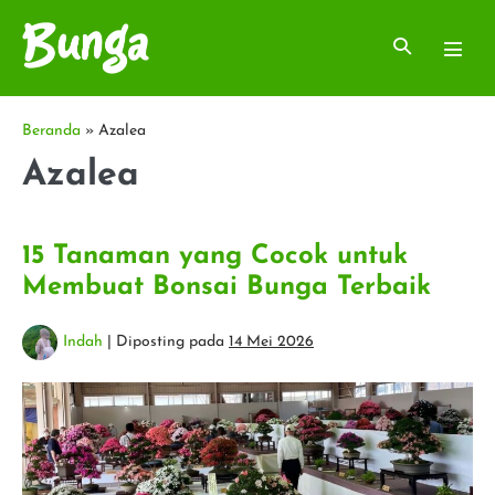
Lompat
ke
Toggle
Toggl
konten
Pencarian
Menu
Beranda
»
Azalea
Azalea
15 Tanaman yang Cocok untuk
Membuat Bonsai Bunga Terbaik
Indah
|
Diposting pada
14 Mei 2026
15
Tanaman
yang
Cocok