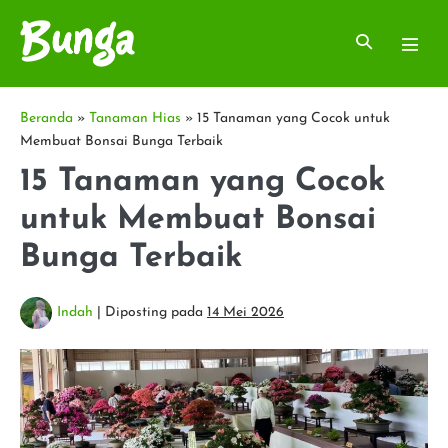
Lompat
ke
Toggle
Toggl
konten
Pencarian
Menu
Beranda
»
Tanaman Hias
»
15 Tanaman yang Cocok untuk
Membuat Bonsai Bunga Terbaik
15 Tanaman yang Cocok
untuk Membuat Bonsai
Bunga Terbaik
Indah
|
Diposting pada
14 Mei 2026